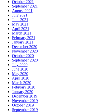
October 2021
September 2021
August 2021
July 2021
June 2021
May 2021
April 2021
March 2021
February 2021
January 2021
December 2020
November 2020
October 2020
September 2020
July 2020
June 2020
May 2020
April 2020
March 2020
February 2020
January 2020
December 2019
November 2019
October 2019
September 2019