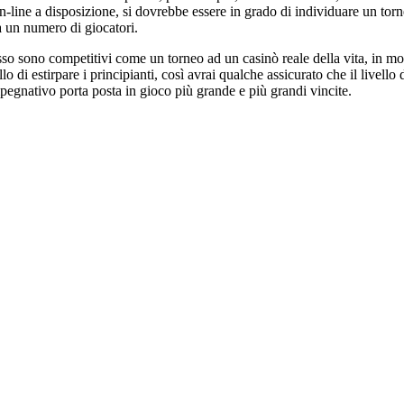
 on-line a disposizione, si dovrebbe essere in grado di individuare un to
ra un numero di giocatori.
o sono competitivi come un torneo ad un casinò reale della vita, in mod
lo di estirpare i principianti, così avrai qualche assicurato che il livello 
mpegnativo porta posta in gioco più grande e più grandi vincite.