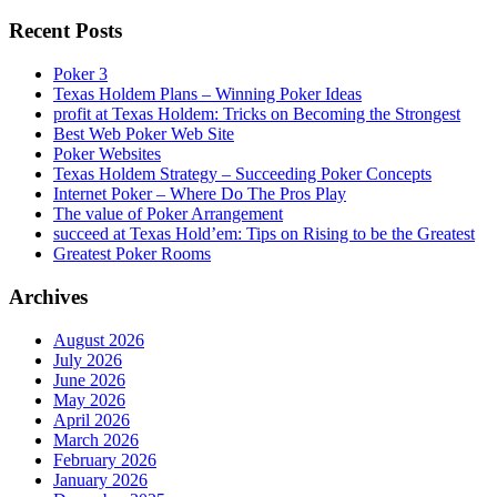
Recent Posts
Poker 3
Texas Holdem Plans – Winning Poker Ideas
profit at Texas Holdem: Tricks on Becoming the Strongest
Best Web Poker Web Site
Poker Websites
Texas Holdem Strategy – Succeeding Poker Concepts
Internet Poker – Where Do The Pros Play
The value of Poker Arrangement
succeed at Texas Hold’em: Tips on Rising to be the Greatest
Greatest Poker Rooms
Archives
August 2026
July 2026
June 2026
May 2026
April 2026
March 2026
February 2026
January 2026