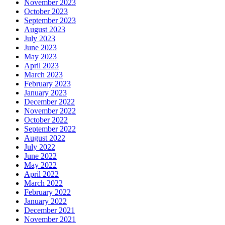
November 2023
October 2023
September 2023
August 2023
July 2023
June 2023
May 2023
April 2023
March 2023
February 2023
January 2023
December 2022
November 2022
October 2022
September 2022
August 2022
July 2022
June 2022
May 2022
April 2022
March 2022
February 2022
January 2022
December 2021
November 2021