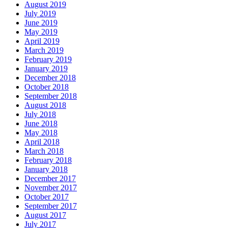
August 2019
July 2019
June 2019
May 2019
April 2019
March 2019
February 2019
January 2019
December 2018
October 2018
September 2018
August 2018
July 2018
June 2018
May 2018
April 2018
March 2018
February 2018
January 2018
December 2017
November 2017
October 2017
September 2017
August 2017
July 2017