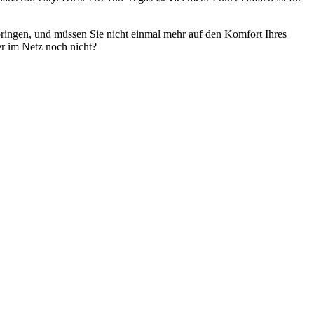
bringen, und müssen Sie nicht einmal mehr auf den Komfort Ihres
er im Netz noch nicht?